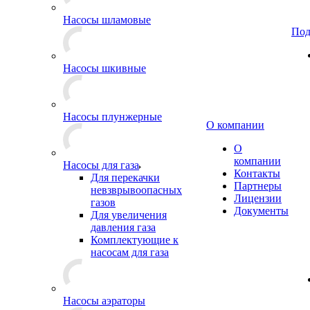
Насосы шламовые
Под
Насосы шкивные
Насосы плунжерные
О компании
О
компании
Насосы для газа
Контакты
Для перекачки
Партнеры
невзврывоопасных
Лицензии
газов
Документы
Для увеличения
давления газа
Комплектующие к
насосам для газа
Насосы аэраторы