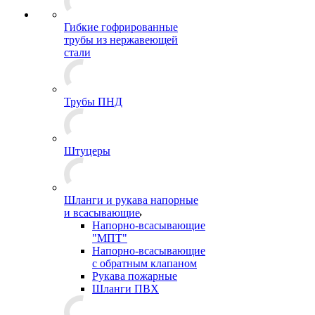
Гибкие гофрированные
трубы из нержавеющей
стали
Трубы ПНД
Штуцеры
Шланги и рукава напорные
и всасывающие
Напорно-всасывающие
"МПТ"
Напорно-всасывающие
с обратным клапаном
Рукава пожарные
Шланги ПВХ