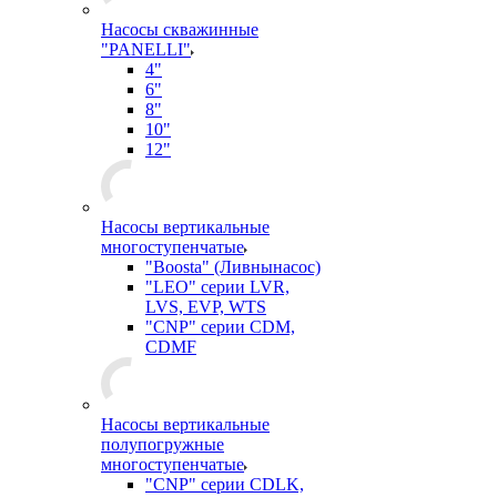
Насосы скважинные
"PANELLI"
4"
6"
8"
10"
12"
Насосы вертикальные
многоступенчатые
"Boosta" (Ливнынасос)
"LEO" серии LVR,
LVS, EVP, WTS
"CNP" серии CDM,
CDMF
Насосы вертикальные
полупогружные
многоступенчатые
"CNP" серии CDLK,