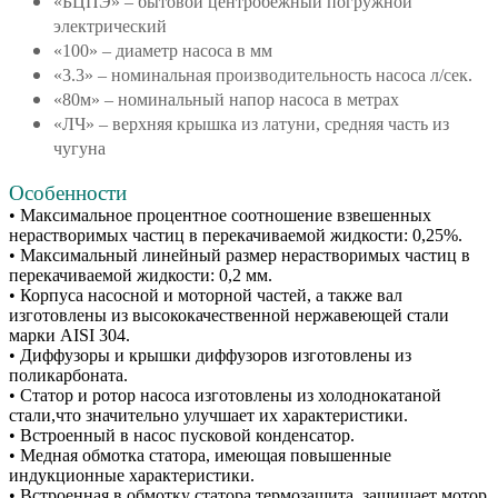
«БЦПЭ» – бытовой центробежный погружной
электрический
«100» – диаметр насоса в мм
«3.3» – номинальная производительность насоса л/сек.
«80м» – номинальный напор насоса в метрах
«ЛЧ»
– верхняя крышка из латуни, средняя часть из
чугуна
Особенности
• Максимальное процентное соотношение взвешенных
нерастворимых частиц в перекачиваемой жидкости: 0,25%.
• Максимальный линейный размер нерастворимых частиц в
перекачиваемой жидкости: 0,2 мм.
• Корпуса насосной и моторной частей, а также вал
изготовлены из высококачественной нержавеющей стали
марки AISI 304.
• Диффузоры и крышки диффузоров изготовлены из
поликарбоната.
• Статор и ротор насоса изготовлены из холоднокатаной
стали,что значительно улучшает их характеристики.
• Встроенный в насос пусковой конденсатор.
• Медная обмотка статора, имеющая повышенные
индукционные характеристики.
• Встроенная в обмотку статора термозащита, защищает мотор