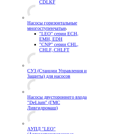
CDLKF
Насосы горизонтальные
многоступенчатые
"LEO" серии ECH,
EMH, EDH
"CNP" серии CHL,
CHLF, CHLFT
СУЗ (Станции Управления и
Защиты) для насосов
Насосы двустороннего входа
"DeLium" (ГМС
Ливгидромаш)
АУПД "LEO"