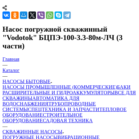
Насос погружной скважинный
"Vodotok" БЦПЭ-100-3.3-80м-ЛЧ (3
части)
Главная
—
Каталог
—
НАСОСЫ БЫТОВЫЕ
НАСОСЫ ПРОМЫШЛЕННЫЕ (КОММЕРЧЕСКИЕ)
БАКИ
РАСШИРИТЕЛЬНЫЕ И ГИДРОАККУМУЛЯТОРЫ
ВСЕ ДЛЯ
СКВАЖИНЫ
АВТОМАТИКА ДЛЯ
ВОДОСНАБЖЕНИЯ
ТРУБОПРОВОДНЫЕ
СИСТЕМЫ
СПЕЦТЕХНИКА И ЗАПЧАСТИ
ТЕПЛОВОЕ
ОБОРУДОВАНИЕ
СТРОИТЕЛЬНОЕ
ОБОРУДОВАНИЕ
САДОВАЯ ТЕХНИКА
—
СКВАЖИННЫЕ НАСОСЫ
ПОГРУЖНЫЕ НАСОСЫ
ВИБРАЦИОННЫЕ