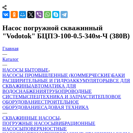
Насос погружной скважинный
"Vodotok" БЦПЭ-100-0.5-340м-Ч (380В)
Главная
—
Каталог
—
НАСОСЫ БЫТОВЫЕ
НАСОСЫ ПРОМЫШЛЕННЫЕ (КОММЕРЧЕСКИЕ)
БАКИ
РАСШИРИТЕЛЬНЫЕ И ГИДРОАККУМУЛЯТОРЫ
ВСЕ ДЛЯ
СКВАЖИНЫ
АВТОМАТИКА ДЛЯ
ВОДОСНАБЖЕНИЯ
ТРУБОПРОВОДНЫЕ
СИСТЕМЫ
СПЕЦТЕХНИКА И ЗАПЧАСТИ
ТЕПЛОВОЕ
ОБОРУДОВАНИЕ
СТРОИТЕЛЬНОЕ
ОБОРУДОВАНИЕ
САДОВАЯ ТЕХНИКА
—
СКВАЖИННЫЕ НАСОСЫ
ПОГРУЖНЫЕ НАСОСЫ
ВИБРАЦИОННЫЕ
НАСОСЫ
ПОВЕРХНОСТНЫЕ