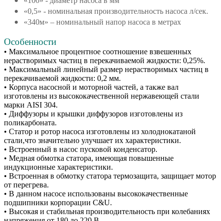
«100» - диаметр насоса в мм
«0,5» - номинальная производительность насоса л/сек.
«340м» – номинальный напор насоса в метрах
Особенности
• Максимальное процентное соотношение взвешенных
нерастворимых частиц в перекачиваемой жидкости: 0,25%.
• Максимальный линейный размер нерастворимых частиц в
перекачиваемой жидкости: 0,2 мм.
• Корпуса насосной и моторной частей, а также вал
изготовлены из высококачественной нержавеющей стали
марки AISI 304.
• Диффузоры и крышки диффузоров изготовлены из
поликарбоната.
• Статор и ротор насоса изготовлены из холоднокатаной
стали,что значительно улучшает их характеристики.
• Встроенный в насос пусковой конденсатор.
• Медная обмотка статора, имеющая повышенные
индукционные характеристики.
• Встроенная в обмотку статора термозащита, защищает мотор
от перегрева.
• В данном насосе использованы высококачественные
подшипники корпорации C&U.
• Высокая и стабильная производительность при колебаниях
напряжения от 180 до 220 В.