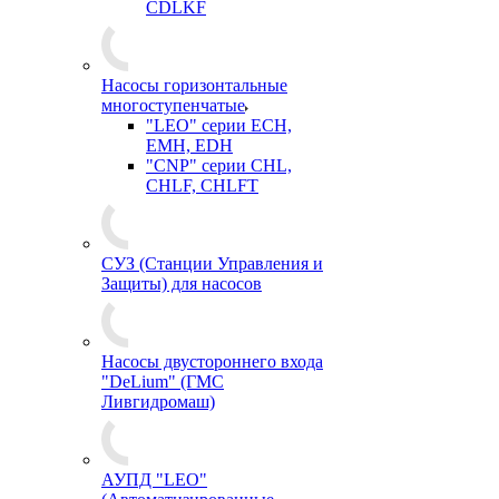
CDLKF
Насосы горизонтальные
многоступенчатые
"LEO" серии ECH,
EMH, EDH
"CNP" серии CHL,
CHLF, CHLFT
СУЗ (Станции Управления и
Защиты) для насосов
Насосы двустороннего входа
"DeLium" (ГМС
Ливгидромаш)
АУПД "LEO"