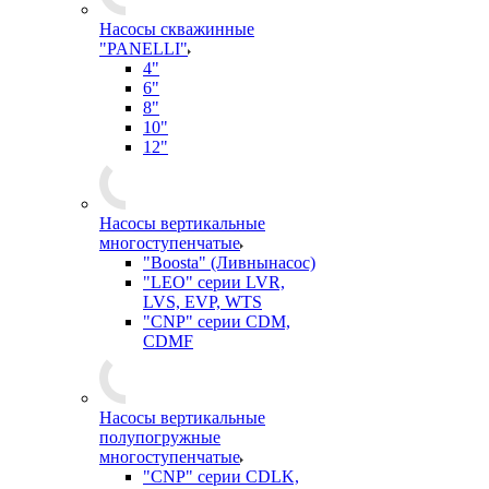
Насосы скважинные
"PANELLI"
4"
6"
8"
10"
12"
Насосы вертикальные
многоступенчатые
"Boosta" (Ливнынасос)
"LEO" серии LVR,
LVS, EVP, WTS
"CNP" серии CDM,
CDMF
Насосы вертикальные
полупогружные
многоступенчатые
"CNP" серии CDLK,