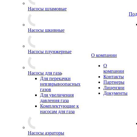
Насосы шламовые
Под
Насосы шкивные
Насосы плунжерные
О компании
О
компании
Насосы для газа
Контакты
Для перекачки
Партнеры
невзврывоопасных
Лицензии
газов
Документы
Для увеличения
давления газа
Комплектующие к
насосам для газа
Насосы аэраторы