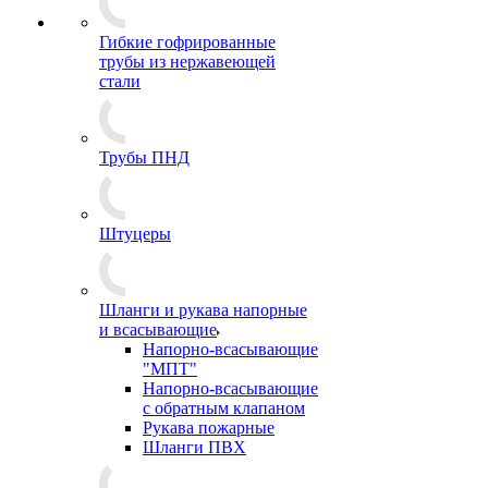
Гибкие гофрированные
трубы из нержавеющей
стали
Трубы ПНД
Штуцеры
Шланги и рукава напорные
и всасывающие
Напорно-всасывающие
"МПТ"
Напорно-всасывающие
с обратным клапаном
Рукава пожарные
Шланги ПВХ