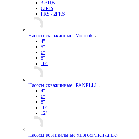
3 ЭЦВ
CIRIS
FRS / 2FRS
Насосы скважинные "Vodotok"
4"
5"
6"
8"
10"
Насосы скважинные "PANELLI"
4"
6"
8"
10"
12"
Насосы вертикальные многоступенчатые