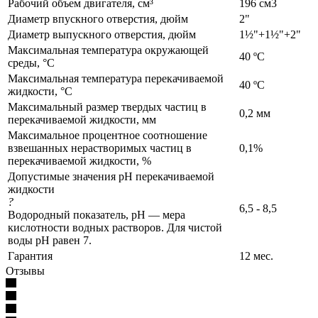
Рабочий объем двигателя, см³
196 см3
Диаметр впускного отверстия, дюйм
2"
Диаметр выпускного отверстия, дюйм
1½"+1½"+2"
Максимальная температура окружающей
40 ºС
среды, °C
Максимальная температура перекачиваемой
40 ºС
жидкости, °C
Максимальный размер твердых частиц в
0,2 мм
перекачиваемой жидкости, мм
Максимальное процентное соотношение
взвешанных нерастворимых частиц в
0,1%
перекачиваемой жидкости, %
Допустимые значения pH перекачиваемой
жидкости
?
6,5 - 8,5
Водородный показатель, pH — мера
кислотности водных растворов. Для чистой
воды pH равен 7.
Гарантия
12 мес.
Отзывы