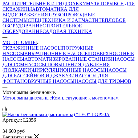
РАСШИРИТЕЛЬНЫЕ И ГИДРОАККУМУЛЯТОРЫ
ВСЕ ДЛЯ
СКВАЖИНЫ
АВТОМАТИКА ДЛЯ
ВОДОСНАБЖЕНИЯ
ТРУБОПРОВОДНЫЕ
СИСТЕМЫ
СПЕЦТЕХНИКА И ЗАПЧАСТИ
ТЕПЛОВОЕ
ОБОРУДОВАНИЕ
СТРОИТЕЛЬНОЕ
ОБОРУДОВАНИЕ
САДОВАЯ ТЕХНИКА
—
МОТОПОМПЫ
СКВАЖИННЫЕ НАСОСЫ
ПОГРУЖНЫЕ
НАСОСЫ
ВИБРАЦИОННЫЕ НАСОСЫ
ПОВЕРХНОСТНЫЕ
НАСОСЫ
АВТОМАТИЗИРОВАННЫЕ СТАНЦИИ
НАСОСЫ
ДЛЯ ГСМ
НАСОСЫ ПОВЫШЕНИЯ ДАВЛЕНИЯ
(ПОДКАЧКИ)
ЦИРКУЛЯЦИОННЫЕ НАСОСЫ
НАСОСЫ
ДЛЯ БАССЕЙНОВ И ДЖАКУЗИ
НАСОСЫ ДЛЯ
ФОНТАНОВ
РУЧНЫЕ НАСОСЫ
НАСОСЫ ДЛЯ ТРЮМОВ
—
Мотопомпы бензиновые
Мотопомпы дизельные
Комплектующие к мотопомпам
Артикул:
L2356
34 600
руб
Варианты цен