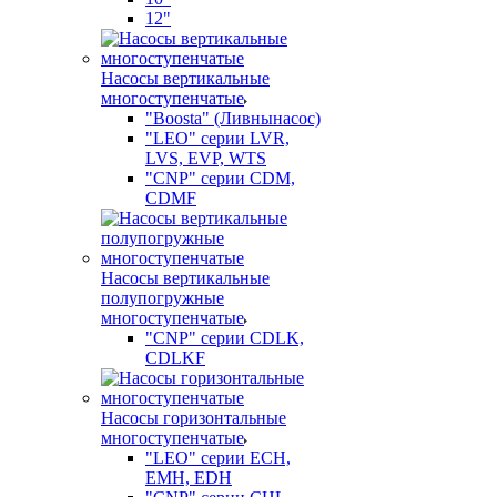
12"
Насосы вертикальные
многоступенчатые
"Boosta" (Ливнынасос)
"LEO" серии LVR,
LVS, EVP, WTS
"CNP" серии CDM,
CDMF
Насосы вертикальные
полупогружные
многоступенчатые
"CNP" серии CDLK,
CDLKF
Насосы горизонтальные
многоступенчатые
"LEO" серии ECH,
EMH, EDH