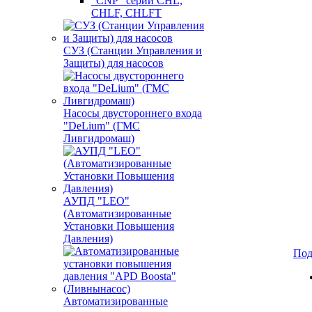
"CNP" серии CHL,
CHLF, CHLFT
СУЗ (Станции Управления и
Защиты) для насосов
Насосы двустороннего входа
"DeLium" (ГМС
Ливгидромаш)
АУПД "LEO"
(Автоматизированные
Установки Повышения
Давления)
Под
Автоматизированные