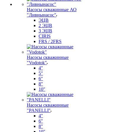
Насосы скважинные АО
"Ливнынасос"
ЭЦВ
2 ЭЦВ
3 ЭЦВ
CIRIS
FRS / 2FRS
Насосы скважинные
"Vodotok"
4"
5"
6"
8"
10"
Насосы скважинные
"PANELLI"
4"
6"
8"
10"