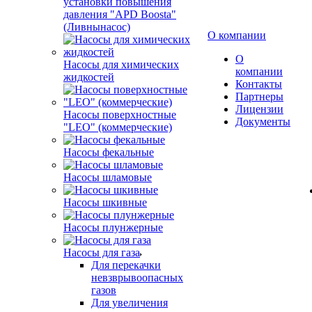
установки повышения
давления "APD Boosta"
(Ливнынасос)
О компании
О
Насосы для химических
компании
жидкостей
Контакты
Партнеры
Лицензии
Насосы поверхностные
Документы
"LEO" (коммерческие)
Насосы фекальные
Насосы шламовые
Насосы шкивные
Насосы плунжерные
Насосы для газа
Для перекачки
невзврывоопасных
газов
Для увеличения