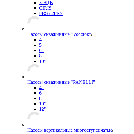
3 ЭЦВ
CIRIS
FRS / 2FRS
Насосы скважинные "Vodotok"
4"
5"
6"
8"
10"
Насосы скважинные "PANELLI"
4"
6"
8"
10"
12"
Насосы вертикальные многоступенчатые