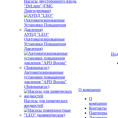
Насосы двустороннего входа
"DeLium" (ГМС
Ливгидромаш)
АУПД "LEO"
(Автоматизированные
Установки Повышения
Давления)
Под
Автоматизированные
установки повышения
давления "APD Boosta"
(Ливнынасос)
О компании
О
Насосы для химических
компании
жидкостей
Контакты
Партнеры
Лицензии