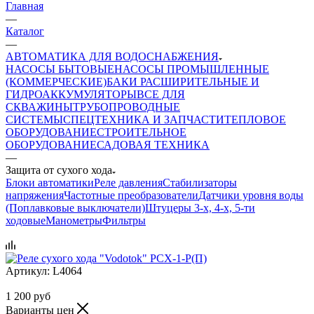
Главная
—
Каталог
—
АВТОМАТИКА ДЛЯ ВОДОСНАБЖЕНИЯ
НАСОСЫ БЫТОВЫЕ
НАСОСЫ ПРОМЫШЛЕННЫЕ
(КОММЕРЧЕСКИЕ)
БАКИ РАСШИРИТЕЛЬНЫЕ И
ГИДРОАККУМУЛЯТОРЫ
ВСЕ ДЛЯ
СКВАЖИНЫ
ТРУБОПРОВОДНЫЕ
СИСТЕМЫ
СПЕЦТЕХНИКА И ЗАПЧАСТИ
ТЕПЛОВОЕ
ОБОРУДОВАНИЕ
СТРОИТЕЛЬНОЕ
ОБОРУДОВАНИЕ
САДОВАЯ ТЕХНИКА
—
Защита от сухого хода
Блоки автоматики
Реле давления
Стабилизаторы
напряжения
Частотные преобразователи
Датчики уровня воды
(Поплавковые выключатели)
Штуцеры 3-х, 4-х, 5-ти
ходовые
Манометры
Фильтры
Артикул:
L4064
1 200
руб
Варианты цен