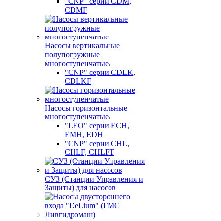
"CNP" серии CDM,
CDMF
Насосы вертикальные
полупогружные
многоступенчатые
"CNP" серии CDLK,
CDLKF
Насосы горизонтальные
многоступенчатые
"LEO" серии ECH,
EMH, EDH
"CNP" серии CHL,
CHLF, CHLFT
СУЗ (Станции Управления и
Защиты) для насосов