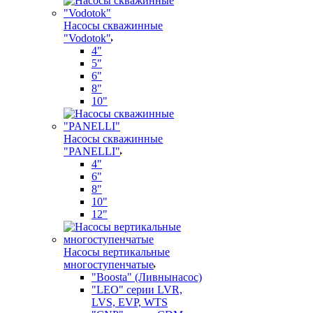
Насосы скважинные
"Vodotok"
4"
5"
6"
8"
10"
Насосы скважинные
"PANELLI"
4"
6"
8"
10"
12"
Насосы вертикальные
многоступенчатые
"Boosta" (Ливнынасос)
"LEO" серии LVR,
LVS, EVP, WTS