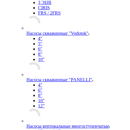
3 ЭЦВ
CIRIS
FRS / 2FRS
Насосы скважинные "Vodotok"
4"
5"
6"
8"
10"
Насосы скважинные "PANELLI"
4"
6"
8"
10"
12"
Насосы вертикальные многоступенчатые