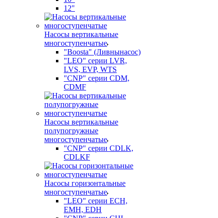
12"
Насосы вертикальные
многоступенчатые
"Boosta" (Ливнынасос)
"LEO" серии LVR,
LVS, EVP, WTS
"CNP" серии CDM,
CDMF
Насосы вертикальные
полупогружные
многоступенчатые
"CNP" серии CDLK,
CDLKF
Насосы горизонтальные
многоступенчатые
"LEO" серии ECH,
EMH, EDH