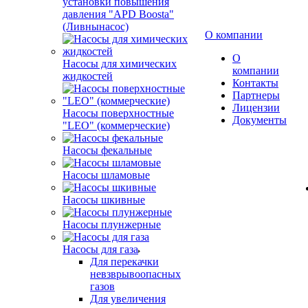
установки повышения
давления "APD Boosta"
(Ливнынасос)
О компании
О
Насосы для химических
компании
жидкостей
Контакты
Партнеры
Лицензии
Насосы поверхностные
Документы
"LEO" (коммерческие)
Насосы фекальные
Насосы шламовые
Насосы шкивные
Насосы плунжерные
Насосы для газа
Для перекачки
невзврывоопасных
газов
Для увеличения