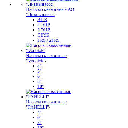
Насосы скважинные АО
"Ливнынасос"
ЭЦВ
2 ЭЦВ
3 ЭЦВ
CIRIS
FRS / 2FRS
Насосы скважинные
"Vodotok"
4"
5"
6"
8"
10"
Насосы скважинные
"PANELLI"
4"
6"
8"
10"