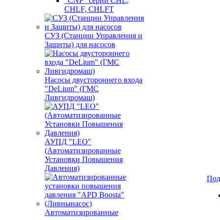
"CNP" серии CHL,
CHLF, CHLFT
СУЗ (Станции Управления и
Защиты) для насосов
Насосы двустороннего входа
"DeLium" (ГМС
Ливгидромаш)
АУПД "LEO"
(Автоматизированные
Установки Повышения
Давления)
Под
Автоматизированные