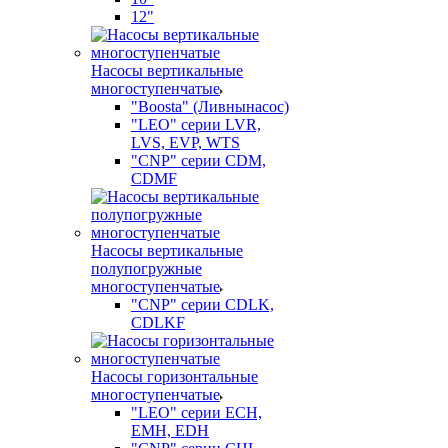
12"
Насосы вертикальные
многоступенчатые
"Boosta" (Ливнынасос)
"LEO" серии LVR,
LVS, EVP, WTS
"CNP" серии CDM,
CDMF
Насосы вертикальные
полупогружные
многоступенчатые
"CNP" серии CDLK,
CDLKF
Насосы горизонтальные
многоступенчатые
"LEO" серии ECH,
EMH, EDH