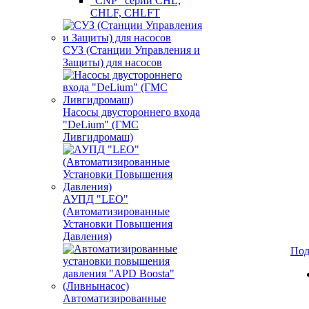
"CNP" серии CHL,
CHLF, CHLFT
СУЗ (Станции Управления и
Защиты) для насосов
Насосы двустороннего входа
"DeLium" (ГМС
Ливгидромаш)
АУПД "LEO"
(Автоматизированные
Установки Повышения
Давления)
Под
Автоматизированные