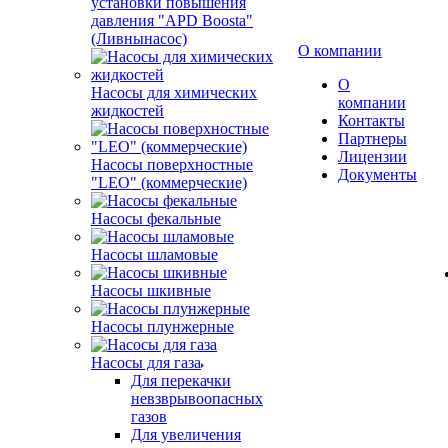
установки повышения
давления "APD Boosta"
(Ливнынасос)
О компании
О
Насосы для химических
компании
жидкостей
Контакты
Партнеры
Лицензии
Насосы поверхностные
Документы
"LEO" (коммерческие)
Насосы фекальные
Насосы шламовые
Насосы шкивные
Насосы плунжерные
Насосы для газа
Для перекачки
невзврывоопасных
газов
Для увеличения