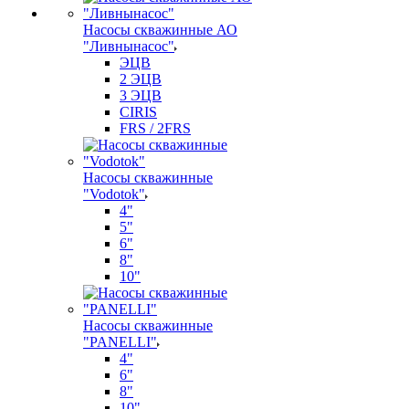
Насосы скважинные АО
"Ливнынасос"
ЭЦВ
2 ЭЦВ
3 ЭЦВ
CIRIS
FRS / 2FRS
Насосы скважинные
"Vodotok"
4"
5"
6"
8"
10"
Насосы скважинные
"PANELLI"
4"
6"
8"
10"